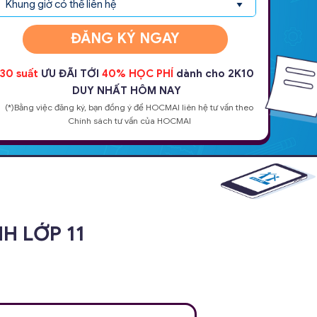
ĐĂNG KÝ NGAY
30 suất
ƯU ĐÃI TỚI
40% HỌC PHÍ
dành cho 2K10
DUY NHẤT HÔM NAY
(*)Bằng việc đăng ký, bạn đồng ý để HOCMAI liên hệ tư vấn theo
Chính sách tư vấn của HOCMAI
H LỚP 11