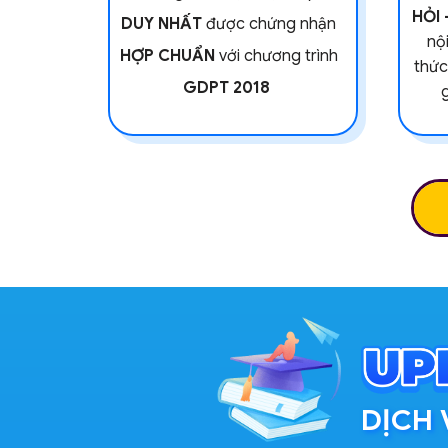
HỎI 
DUY NHẤT
được chứng nhận
nộ
HỢP CHUẨN
với chương trình
thức
GDPT 2018
g
DỊCH 