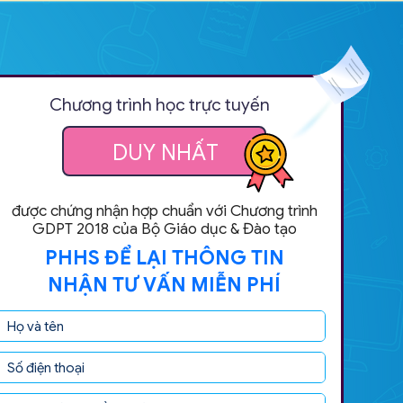
Chương trình học trực tuyến
DUY NHẤT
được chứng nhận hợp chuẩn với Chương trình
GDPT 2018 của Bộ Giáo dục & Đào tạo
PHHS ĐỂ LẠI THÔNG TIN
NHẬN TƯ VẤN MIỄN PHÍ