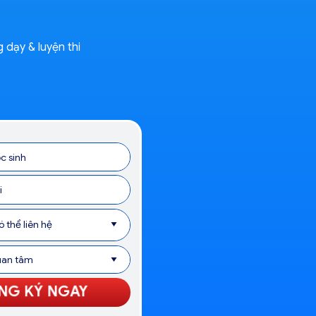
 dạy & luyện thi
Thầy
BÙI MINH MẪN
Cử nhân loại giỏi
lớp Toán Chất lượng cao
tại trường
ĐH Bách Khoa Hà Nội
20 năm kinh nghiệm giảng dạy môn Toán,
định hướng
nâng cao & ôn thi HSG
NG KÝ NGAY