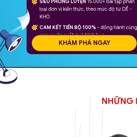
SIÊU PHÒNG LUYỆN
15.000+ bài tập phân
loại đơn vị kiến thức, theo mức độ từ DỄ -
KHÓ
CAM KẾT TIẾN BỘ 100%
- đồng hành cùn
con xuyên suốt quá trình học
KHÁM PHÁ NGAY
NHỮNG 