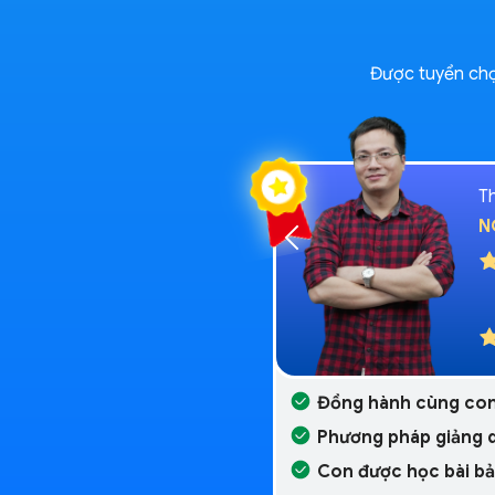
Được tuyển chọn
T
N
Đồng hành cùng con
Phương pháp giảng d
Con được học bài bả