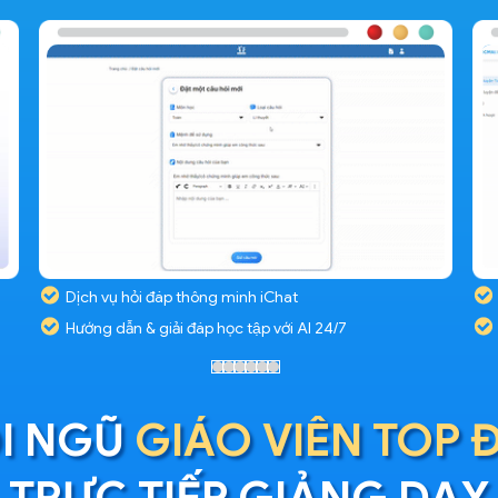
Dịch vụ hỏi đáp thông minh iChat
Hướng dẫn & giải đáp học tập với AI 24/7
I NGŨ
GIÁO VIÊN TOP 