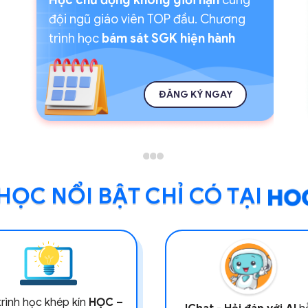
đội ngũ giáo viên TOP đầu. Chương
trình học
bám sát SGK hiện hành
ĐĂNG KÝ NGAY
ỌC NỔI BẬT CHỈ CÓ TẠI
trình học khép kín
HỌC –