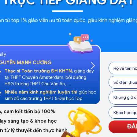
TRỰC TIẾP GIẢNG DẠY
 từ top 1% giáo viên ưu tú toàn quốc, giàu kinh nghiệm giảng
hầy
GUYỄN MẠNH CƯỜNG
Thạc sĩ Toán trường ĐH KHTN,
giảng dạy
tại THPT Chuyên Amsterdam, bồi dưỡng
HSG trường THPT Chu Văn An,...
Nhiều năm kinh nghiệm luyện thi
giúp học
sinh đỗ các trường THPT & Đại học Top
, cam kết tiến bộ 100%
ạy sáng tạo & khoa học
ĐĂ
n từ lý thuyết đến thực hành