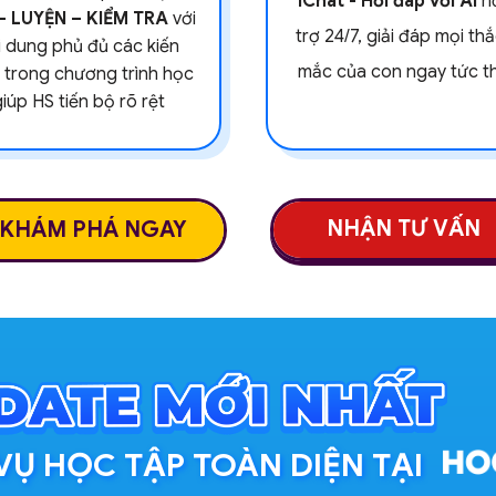
IChat - Hỏi đáp với AI
h
– LUYỆN – KIỂM TRA
với
trợ 24/7, giải đáp mọi th
i dung phủ đủ các kiến
mắc của con ngay tức th
 trong chương trình học
iúp HS tiến bộ rõ rệt
NHẬN TƯ VẤN
KHÁM PHÁ NGAY
VỤ HỌC TẬP TOÀN DIỆN TẠI