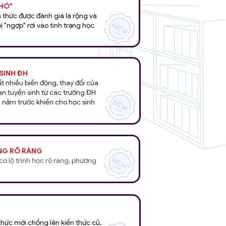
KHÓ"
n thức được đánh giá là rộng và
bị "ngợp" rơi vào tình trạng học
SINH ĐH
rất nhiều biến động, thay đổi của
an tuyển sinh từ các trường ĐH
g năm trước khiến cho học sinh
NG RÕ RÀNG
ó lộ trình học rõ ràng, phương
 thức mới chồng lên kiến thức cũ,