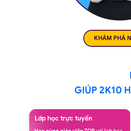
KHÁM PHÁ 
GIÚP 2K10 
Lớp học trực tuyến
Học cùng giáo viên TOP
với lịch học