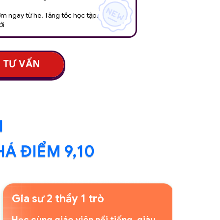
ớm ngay từ hè. Tăng tốc học tập,
ới
 TƯ VẤN
I
Á ĐIỂM 9,10
Gia sư 2 thầy 1 trò
Học cùng giáo viên nổi tiếng, giàu