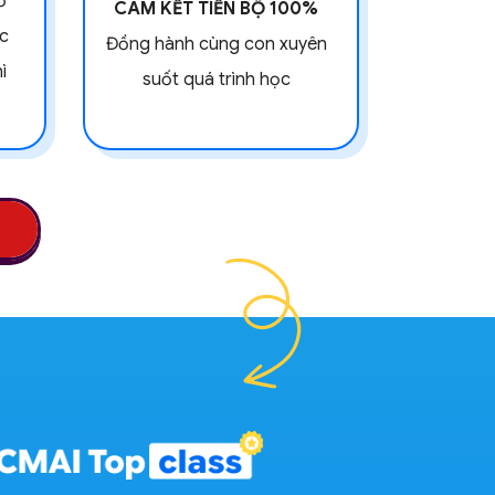
ỗ
CAM KẾT TIẾN BỘ 100%
ắc
Đồng hành cùng con xuyên
ì
suốt quá trình học