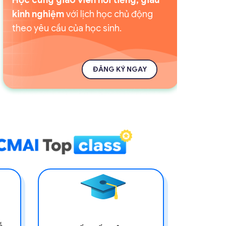
kinh nghiệm
với lịch học chủ động
theo yêu cầu của học sinh.
ĐĂNG KÝ NGAY