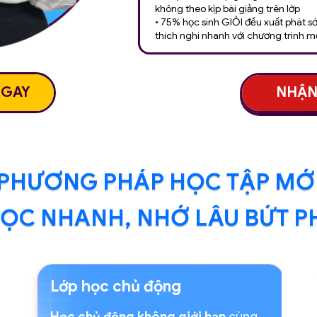
không theo kịp bài giảng trên lớp
• 75% học sinh GIỎI đều xuất phát s
thích nghi nhanh với chương trình m
NHẬN
NGAY
PHƯƠNG PHÁP HỌC TẬP MỚ
HỌC NHANH, NHỚ LÂU BỨT PH
Lớp học chủ động
Học chủ động không giới hạn
cùng