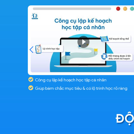
Công cụ lập kế hoạch học tập cá nhân
Giúp bám chắc mục tiêu & có lộ trình học rõ ràng
ĐỘ