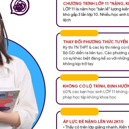
CHƯƠNG TRÌNH LỚP 11 "NẶNG, 
LỚP 11 là năm học "bản lề" lượng kiế
khó gấp 3 lần lớp 10. Nhiều học sinh 
lệch
THAY ĐỔI PHƯƠNG THỨC TUYỂN 
Kỳ thi TN THPT & các kỳ thi riêng có 
Bộ GD diễn ra liên tục. Các phương 
có sự khác biệt đáng kể so với nhữn
không kịp trở tay
KHÔNG CÓ LỘ TRÌNH, ĐỊNH HƯỚ
60% các bạn học sinh LỚP 11 không c
pháp học tập không khoa học
ÁP LỰC ĐÈ NẶNG LÊN VAI 2K10
• Thầy cô trên lớp giảng nhanh, Kiến